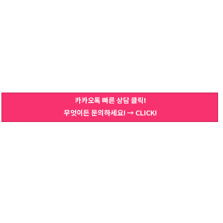
카카오톡 빠른 상담 클릭!
무엇이든 문의하세요! → CLICK!
홈
이용약관
개인정보취급방침
이메일수집거부
사전승낙서
상호
다정금
대표자
곽충섭
사업자등록번호
743-23-01901
주소
인천광역시 부평구 부평대로 283, A동 B115-17호 (청천동, 부평우림라이온
스밸리)
통신판매업
2024-인천부평-1473호
E-mail
khkk1027@nate.com
호스팅제공
카페24(주)